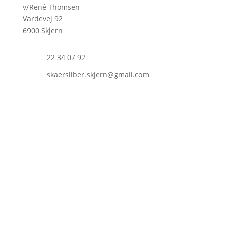
v/René Thomsen
Vardevej 92
6900 Skjern
22 34 07 92
skaersliber.skjern@gmail.com