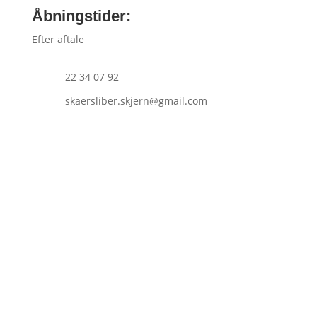
Åbningstider:
Efter aftale
22 34 07 92
skaersliber.skjern@gmail.com