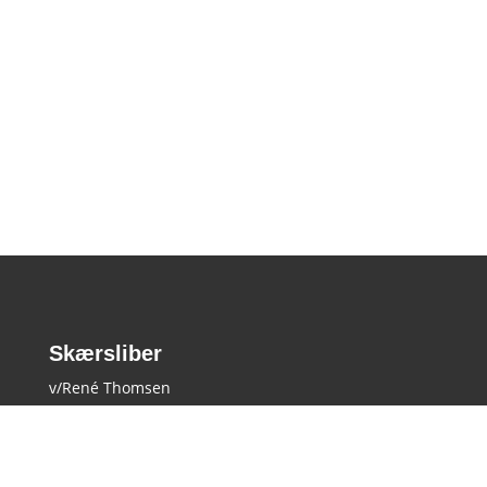
Skærsliber
v/René Thomsen
Vardevej 92
6900 Skjern