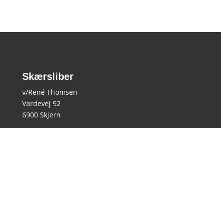
Skærsliber
v/René Thomsen
Vardevej 92
6900 Skjern
22 34 07 92
skaersliber.skjern@gmail.com
CVR-nr.: 39232243
Åbningstider
Efter aftale