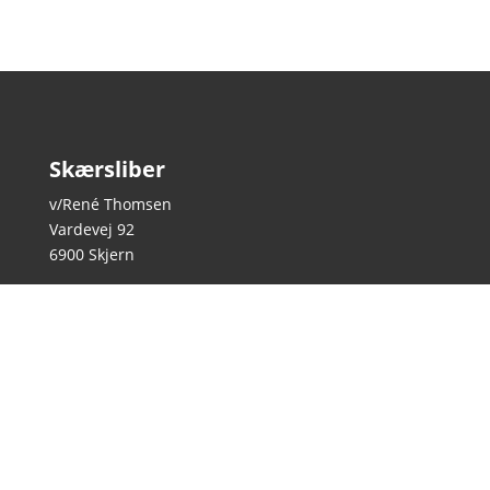
Skærsliber
v/René Thomsen
Vardevej 92
6900 Skjern
22 34 07 92
skaersliber.skjern@gmail.com
CVR-nr.: 39232243
Åbningstider
Efter aftale